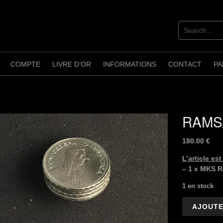
COMPTE
LIVRE D’OR
INFORMATIONS
CONTACT
PA
RAMSA
180.00
€
L’article es
– 1 x MKS 
1 en stock
quantité
AJOUTE
de
RAMSAY