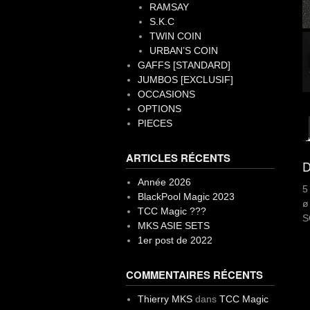
RAMSAY
S.K.C
TWIN COIN
URBAN’S COIN
GAFFS [STANDARD]
JUMBOS [EXCLUSIF]
OCCASIONS
OPTIONS
PIECES
ARTICLES RÉCENTS
D
Année 2026
5
BlackPool Magic 2023
ø
TCC Magic ???
S
MKS ASIE SETS
1er post de 2022
COMMENTAIRES RÉCENTS
Thierry MKS
dans
TCC Magic