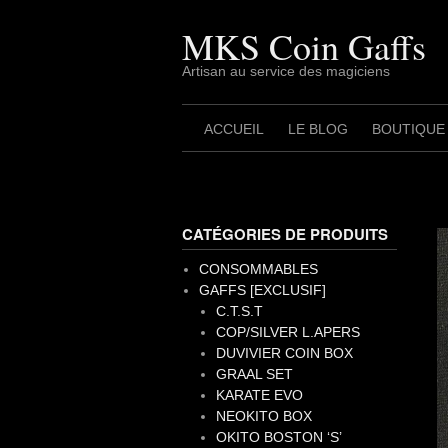
Skip
to
MKS Coin Gaffs
content
Artisan au service des magiciens
ACCUEIL
LE BLOG
BOUTIQUE
CATÉGORIES DE PRODUITS
CONSOMMABLES
GAFFS [EXCLUSIF]
C.T.S.T
COP/SILVER L.APERS
DUVIVIER COIN BOX
GRAAL SET
KARATE EVO
NEOKITO BOX
OKITO BOSTON ‘S’