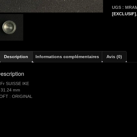
5
UGS :
MRAM
Fr
[EXCLUSIF]
SUISSE
Description
Informations complémentaires
Avis (0)
escription
 Fr SUISSE IKE
 31.24 mm
OFT : ORIGINAL