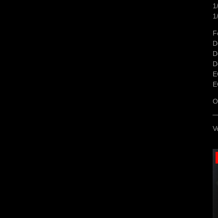
1
1
F
D
D
D
E
E
O
_
V