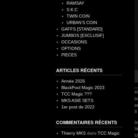
RAMSAY
S.K.C
TWIN COIN
URBAN’S COIN
GAFFS [STANDARD]
JUMBOS [EXCLUSIF]
OCCASIONS
OPTIONS
PIECES
ARTICLES RÉCENTS
Année 2026
_
BlackPool Magic 2023
H
TCC Magic ???
i
MKS ASIE SETS
e
1er post de 2022
I
COMMENTAIRES RÉCENTS
I
V
Thierry MKS
dans
TCC Magic
U