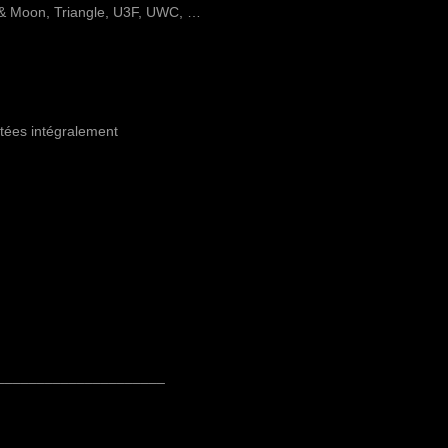
 & Moon, Triangle, U3F, UWC, …
ntées intégralement
_____________________