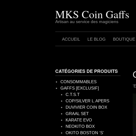
Skip
to
MKS Coin Gaffs
content
Artisan au service des magiciens
ACCUEIL
LE BLOG
BOUTIQUE
CATÉGORIES DE PRODUITS
CONSOMMABLES
’
GAFFS [EXCLUSIF]
C.T.S.T
L
COP/SILVER L.APERS
v
DUVIVIER COIN BOX
GRAAL SET
KARATE EVO
NEOKITO BOX
OKITO BOSTON ‘S’