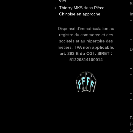
???
S
Thierry MKS
dans
Pièce
Chinoise en approche
I
–
–
Dispensé d’immatriculation au
–
registre du commerce et des
–
sociétés et au répertoire des
métiers.
TVA non applicable,
D
art. 293 B du CGI . SIRET :
–
51220814100014
–
–
–
–
–
–
–
–
_
F
P
1