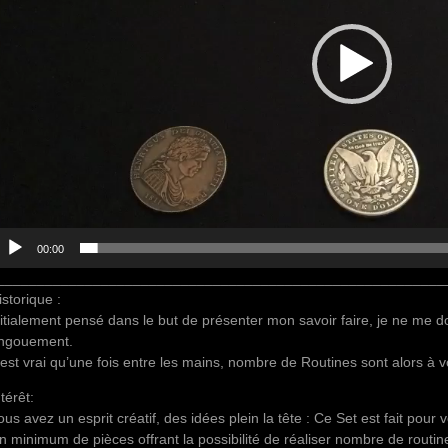
00:00
________________________________________________________
istorique :
nitialement pensé dans le but de présenter mon savoir faire, je ne me do
ngouement.
l est vrai qu’une fois entre les mains, nombre de Routines sont alors à v
ntérêt:
ous avez un esprit créatif, des idées plein la tête : Ce Set est fait pour 
n minimum de pièces offrant la possibilité de réaliser nombre de routin