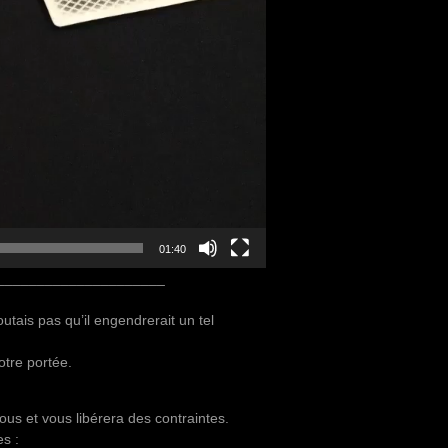
01:40
_____________________
utais pas qu’il engendrerait un tel
otre portée.
vous et vous libérera des contraintes.
es :