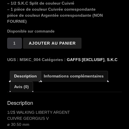
– 1/2 S.K.C Split de couleur Cuivré
– 1 pièce de couleur Cuivrée correspondante
pièce de couleur Argentée correspondante (NON
FOURNIE)
Disponible sur commande
quantité
AJOUTER AU PANIER
de
S.K.C
0.5$
UGS :
MSKC_004
Catégories :
GAFFS [EXCLUSIF]
,
S.K.C
WALKING
LIBERTY
Description
Informations complémentaires
Avis (0)
Description
1/2$ WALKING LIBERTY ARGENT
CUIVRE GEORGIUS V
ø 30.50 mm