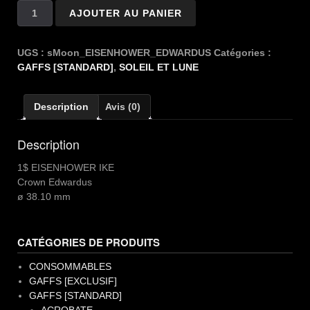
quantité
AJOUTER AU PANIER
de
SUN
MOON
UGS :
sMoon_EISENHOWER_EDWARDUS
Catégories :
1$
GAFFS [STANDARD]
,
SOLEIL ET LUNE
EISENHOWER
Description
Avis (0)
Description
1$ EISENHOWER IKE
Crown Edwardus
ø 38.10 mm
CATÉGORIES DE PRODUITS
CONSOMMABLES
GAFFS [EXCLUSIF]
GAFFS [STANDARD]