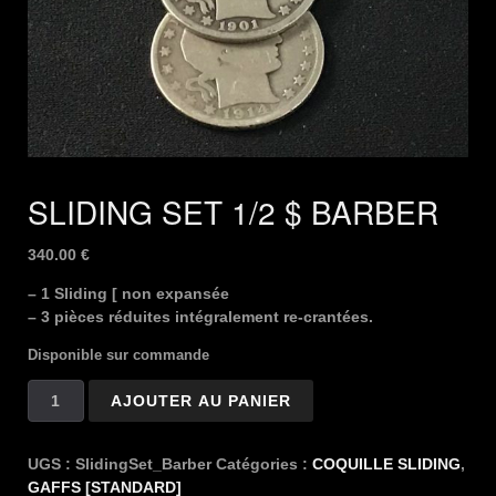
SLIDING SET 1/2 $ BARBER
340.00
€
– 1 Sliding [ non expansée
– 3 pièces réduites intégralement re-crantées.
Disponible sur commande
quantité
AJOUTER AU PANIER
de
SLIDING
SET
UGS :
SlidingSet_Barber
Catégories :
COQUILLE SLIDING
,
1/2
GAFFS [STANDARD]