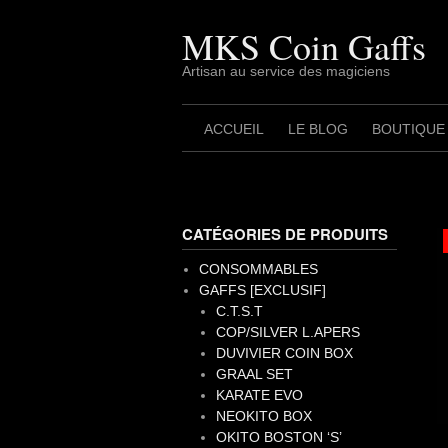
Skip
to
MKS Coin Gaffs
content
Artisan au service des magiciens
ACCUEIL
LE BLOG
BOUTIQUE
CATÉGORIES DE PRODUITS
CONSOMMABLES
GAFFS [EXCLUSIF]
C.T.S.T
COP/SILVER L.APERS
DUVIVIER COIN BOX
GRAAL SET
KARATE EVO
NEOKITO BOX
OKITO BOSTON ‘S’