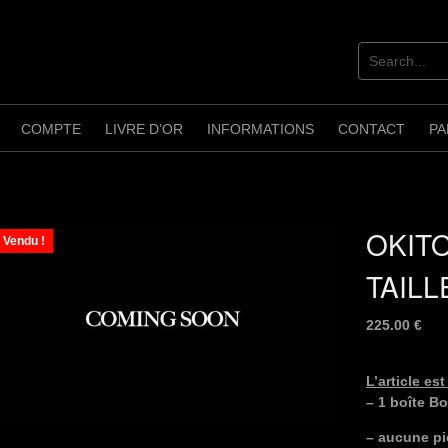
COMPTE
LIVRE D’OR
INFORMATIONS
CONTACT
PA
OKIT
Vendu !
TAILL
225.00
€
L’article es
– 1 boîte B
– aucune pi