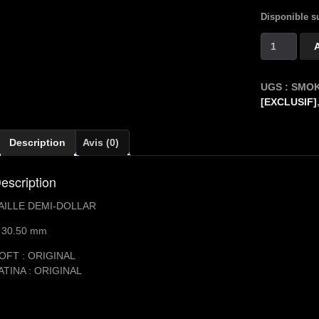
Disponible 
quantité
de
OKITO
BOSTON-
UGS :
SMOK
S
[EXCLUSIF]
-
TAILLE
Description
Avis (0)
DEMI-
DOLLAR
escription
AILLE DEMI-DOLLAR
 30.50 mm
OFT : ORIGINAL
ATINA : ORIGINAL