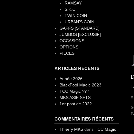
RAMSAY
S.K.C
TWIN COIN
URBAN’S COIN
GAFFS [STANDARD]
JUMBOS [EXCLUSIF]
OCCASIONS
OPTIONS
PIECES
ARTICLES RÉCENTS
D
Année 2026
BlackPool Magic 2023
T
TCC Magic ???
ø
MKS ASIE SETS
1er post de 2022
S
P
COMMENTAIRES RÉCENTS
Thierry MKS
dans
TCC Magic