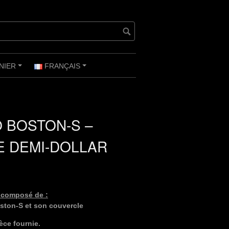
NIER
FRANÇAIS
+
+
O BOSTON-S –
E DEMI-DOLLAR
t composé de :
oston-S et son couvercle
èce fournie.