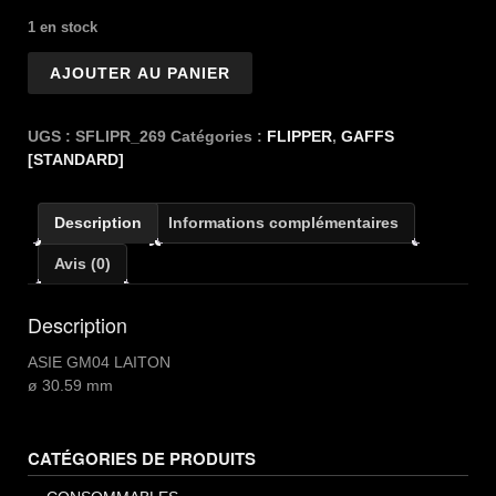
1 en stock
quantité
AJOUTER AU PANIER
de
FLIPPER
ASIE
UGS :
SFLIPR_269
Catégories :
FLIPPER
,
GAFFS
GM04
[STANDARD]
Description
Informations complémentaires
Avis (0)
Description
ASIE GM04 LAITON
ø 30.59 mm
CATÉGORIES DE PRODUITS