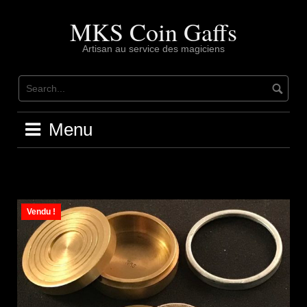
Skip
to
MKS Coin Gaffs
content
Artisan au service des magiciens
Menu
Vendu !