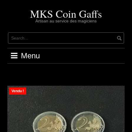
Skip
to
MKS Coin Gaffs
content
Artisan au service des magiciens
Menu
Vendu !