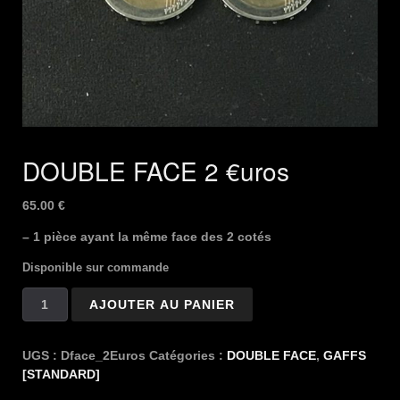
DOUBLE FACE 2 €uros
65.00
€
– 1 pièce ayant la même face des 2 cotés
Disponible sur commande
quantité
AJOUTER AU PANIER
de
DOUBLE
FACE
UGS :
Dface_2Euros
Catégories :
DOUBLE FACE
,
GAFFS
2
[STANDARD]
€uros