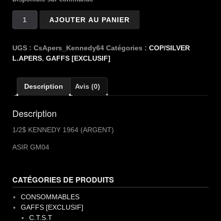
quantité
AJOUTER AU PANIER
de
CS
LUC
UGS :
CsApers_Kennedy64
Catégories :
COP/SILVER
APERS
L.APERS
,
GAFFS [EXCLUSIF]
1/2$
KENNEDY
Description
Avis (0)
1964
Description
1/2$ KENNEDY 1964 (ARGENT)
ASIR GM04
CATÉGORIES DE PRODUITS
CONSOMMABLES
GAFFS [EXCLUSIF]
C.T.S.T