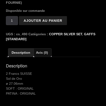
FOURNIE)
Disponible sur commande
quantité
AJOUTER AU PANIER
de
Copper
Silver
UGS :
cs_490
Catégories :
COPPER SILVER SET
,
GAFFS
2
[STANDARD]
Fr
SUISSE
Description
Avis (0)
Description
2 Francs SUISSE
Sol de Oro
ø 27.06mm
SOFT : ORIGINAL
PATINA : ORIGINAL