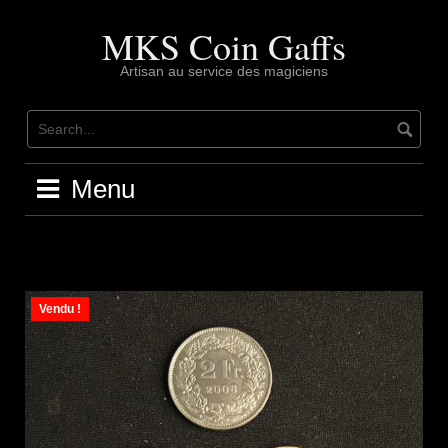
Skip
to
MKS Coin Gaffs
content
Artisan au service des magiciens
Menu
Vendu !