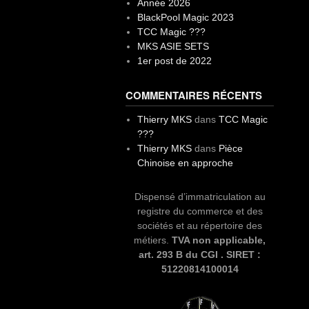
Année 2026
BlackPool Magic 2023
TCC Magic ???
MKS ASIE SETS
1er post de 2022
COMMENTAIRES RÉCENTS
Thierry MKS
dans
TCC Magic
???
Thierry MKS
dans
Pièce
Chinoise en approche
Dispensé d’immatriculation au
registre du commerce et des
sociétés et au répertoire des
métiers.
TVA non applicable,
art. 293 B du CGI . SIRET :
51220814100014