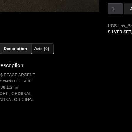
quantité
de
Copper
Silver
UGS :
cs_P
1
SILVER SET
$
PEACE
Description
Avis (0)
escription
 $ PEACE ARGENT
dwardus CUIVRE
 38.10mm
OFT : ORIGINAL
ATINA : ORIGINAL