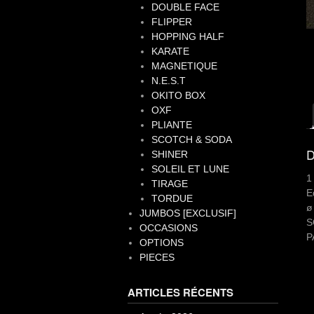
DOUBLE FACE
FLIPPER
HOPPING HALF
KARATE
MAGNETIQUE
N.E.S.T
OKITO BOX
OXF
PLIANTE
SCOTCH & SODA
D
SHINER
SOLEIL ET LUNE
1
TIRAGE
E
TORDUE
ø
JUMBOS [EXCLUSIF]
S
OCCASIONS
P
OPTIONS
PIECES
ARTICLES RÉCENTS