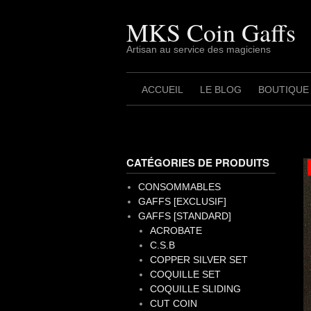
Skip
to
MKS Coin Gaffs
content
Artisan au service des magiciens
ACCUEIL
LE BLOG
BOUTIQUE
CATÉGORIES DE PRODUITS
CONSOMMABLES
GAFFS [EXCLUSIF]
GAFFS [STANDARD]
ACROBATE
C.S.B
COPPER SILVER SET
COQUILLE SET
COQUILLE SLIDING
CUT COIN