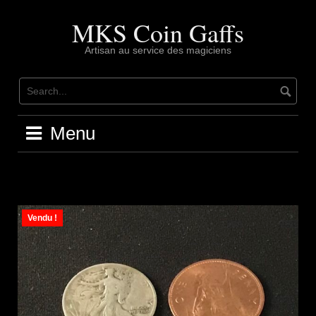
Skip
to
MKS Coin Gaffs
content
Artisan au service des magiciens
Menu
Vendu !