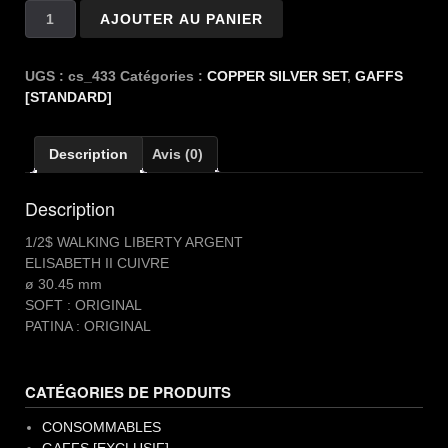
quantité
AJOUTER AU PANIER
de
Copper
Silver
UGS :
cs_433
Catégories :
COPPER SILVER SET
,
GAFFS
1/2
[STANDARD]
$
WALKING
Description
Avis (0)
LIBERTY
Description
1/2$ WALKING LIBERTY ARGENT
ELISABETH II CUIVRE
ø 30.45 mm
SOFT : ORIGINAL
PATINA : ORIGINAL
CATÉGORIES DE PRODUITS
CONSOMMABLES