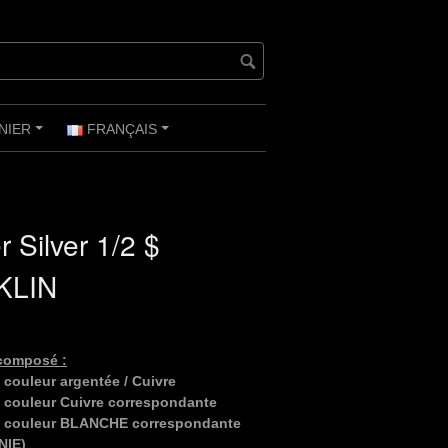
NIER
FRANÇAIS
+
+
 Silver 1/2 $
KLIN
composé :
 couleur argentée / Cuivre
e couleur Cuivre correspondante
de couleur BLANCHE correspondante
NIE)