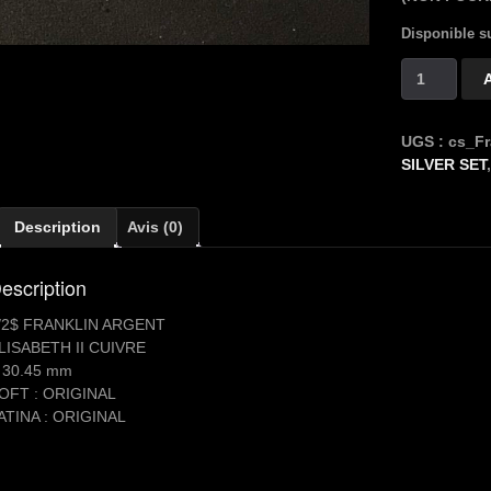
Disponible 
quantité
de
Copper
Silver
UGS :
cs_Fr
1/2
SILVER SET
$
FRANKLIN
Description
Avis (0)
escription
/2$ FRANKLIN ARGENT
LISABETH II CUIVRE
 30.45 mm
OFT : ORIGINAL
ATINA : ORIGINAL