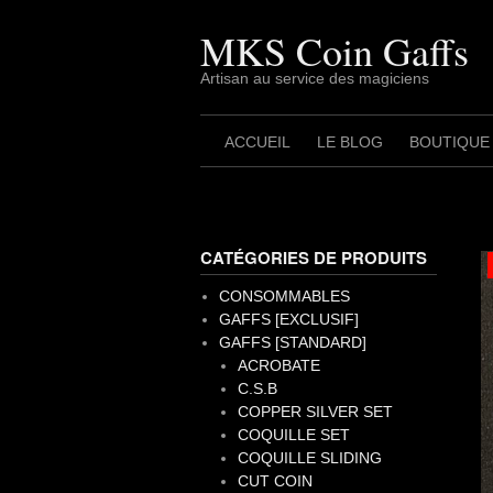
Skip
to
MKS Coin Gaffs
content
Artisan au service des magiciens
ACCUEIL
LE BLOG
BOUTIQUE
CATÉGORIES DE PRODUITS
CONSOMMABLES
GAFFS [EXCLUSIF]
GAFFS [STANDARD]
ACROBATE
C.S.B
COPPER SILVER SET
COQUILLE SET
COQUILLE SLIDING
CUT COIN