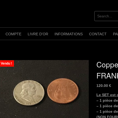
COMPTE
LIVRE D’OR
INFORMATIONS
CONTACT
PA
Copper
Vendu !
FRAN
120.00
€
Le SET est 
– 1 pièce de
– 1 pièce d
– 1 pièce 
(NON FOUR