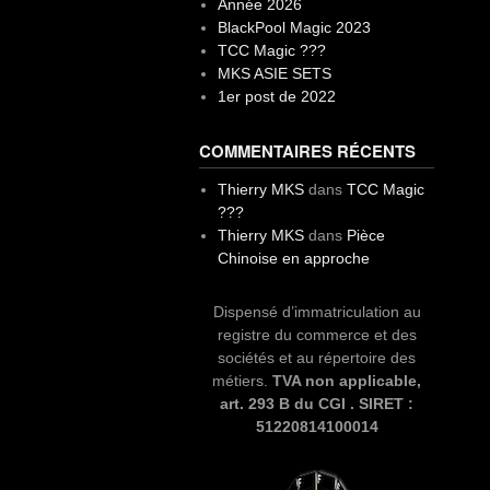
Année 2026
BlackPool Magic 2023
TCC Magic ???
MKS ASIE SETS
1er post de 2022
COMMENTAIRES RÉCENTS
Thierry MKS
dans
TCC Magic
???
Thierry MKS
dans
Pièce
Chinoise en approche
Dispensé d’immatriculation au
registre du commerce et des
sociétés et au répertoire des
métiers.
TVA non applicable,
art. 293 B du CGI . SIRET :
51220814100014