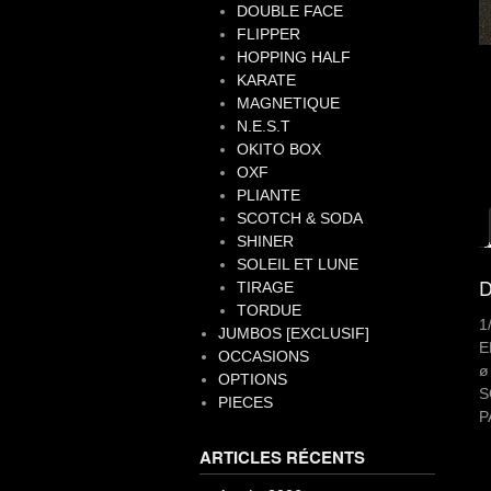
DOUBLE FACE
FLIPPER
HOPPING HALF
KARATE
MAGNETIQUE
N.E.S.T
OKITO BOX
OXF
PLIANTE
SCOTCH & SODA
SHINER
SOLEIL ET LUNE
D
TIRAGE
TORDUE
1
JUMBOS [EXCLUSIF]
E
OCCASIONS
ø
OPTIONS
S
PIECES
P
ARTICLES RÉCENTS