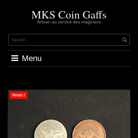
Skip
to
MKS Coin Gaffs
content
Artisan au service des magiciens
Menu
Vendu !