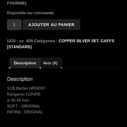
FOURNIE)
Disponible sur commande
quantité
AJOUTER AU PANIER
de
Copper
Silver
UGS :
cs_429
Catégories :
COPPER SILVER SET
,
GAFFS
1/2
[STANDARD]
$
BARBER
Description
Avis (0)
Description
1/2$ Barber ARGENT
Kangaroo CUIVRE
ø 30.45 mm
SOFT : ORIGINAL
PATINA : ORIGINAL