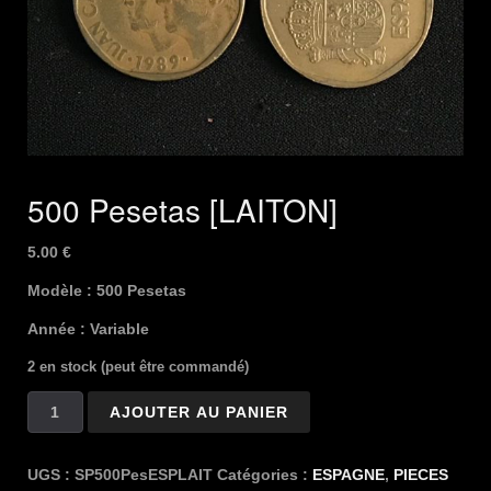
500 Pesetas [LAITON]
5.00
€
Modèle : 500 Pesetas
Année : Variable
2 en stock (peut être commandé)
quantité
AJOUTER AU PANIER
de
500
Pesetas
UGS :
SP500PesESPLAIT
Catégories :
ESPAGNE
,
PIECES