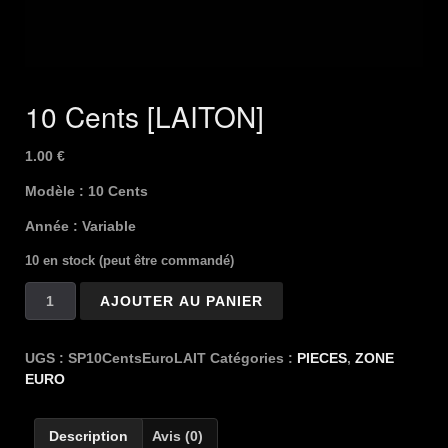
10 Cents [LAITON]
1.00
€
Modèle : 10 Cents
Année : Variable
10 en stock (peut être commandé)
quantité
AJOUTER AU PANIER
de
10
Cents
UGS :
SP10CentsEuroLAIT
Catégories :
PIECES
,
ZONE
[LAITON]
EURO
Description
Avis (0)