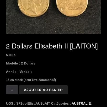
2 Dollars Elisabeth II [LAITON]
5.00
€
Modèle : 2 Dollars
Année : Variable
13 en stock (peut être commandé)
quantité
AJOUTER AU PANIER
de
2
Dollars
UGS :
SP2dolElisaAUSLAIT
Catégories :
AUSTRALIE
,