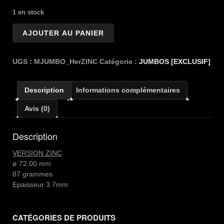
1 en stock
quantité
AJOUTER AU PANIER
de
JUMBO
ECU
UGS :
MJUMBO_HerZINC
Catégorie :
JUMBOS [EXCLUSIF]
10F
HERCULE
Description
Informations complémentaires
ZINC
Avis (0)
Description
VERSION ZINC
ø 72.00 mm
87 grammes
Epaisseur 3.7mm
CATÉGORIES DE PRODUITS