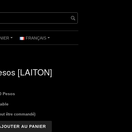
NIER
FRANÇAIS
+
+
esos [LAITON]
0 Pesos
iable
peut être commandé)
AJOUTER AU PANIER