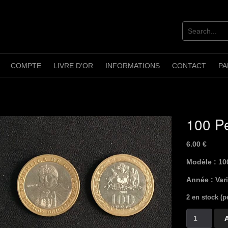
COMPTE
LIVRE D’OR
INFORMATIONS
CONTACT
PA
100 P
6.00
€
Modèle : 10
Année : Var
2 en stock (
quantité
de