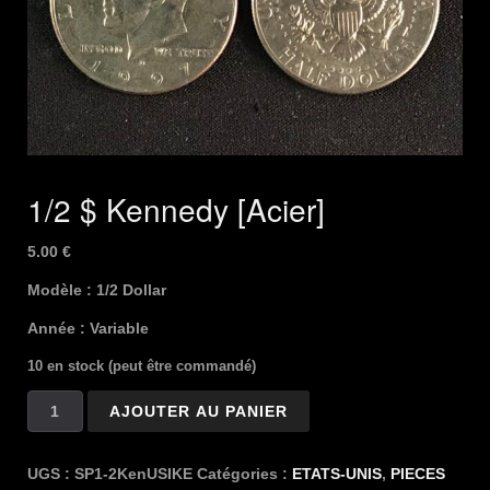
1/2 $ Kennedy [Acier]
5.00
€
Modèle : 1/2 Dollar
Année : Variable
10 en stock (peut être commandé)
quantité
AJOUTER AU PANIER
de
1/2
$
UGS :
SP1-2KenUSIKE
Catégories :
ETATS-UNIS
,
PIECES