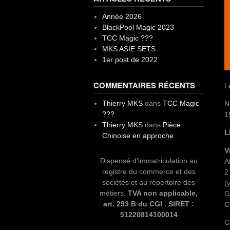
Année 2026
BlackPool Magic 2023
TCC Magic ???
MKS ASIE SETS
1er post de 2022
COMMENTAIRES RÉCENTS
L
Thierry MKS
dans
TCC Magic
N
???
1
Thierry MKS
dans
Pièce
L
Chinoise en approche
V
Dispensé d’immatriculation au
A
registre du commerce et des
2
sociétés et au répertoire des
(
métiers.
TVA non applicable,
G
art. 293 B du CGI . SIRET :
C
51220814100014
C