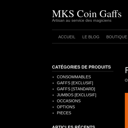
Skip
to
MKS Coin Gaffs
content
Artisan au service des magiciens
ACCUEIL
LE BLOG
BOUTIQUE
CATÉGORIES DE PRODUITS
CONSOMMABLES
GAFFS [EXCLUSIF]
GAFFS [STANDARD]
JUMBOS [EXCLUSIF]
OCCASIONS
OPTIONS
PIECES
ARTICLES RÉCENTS