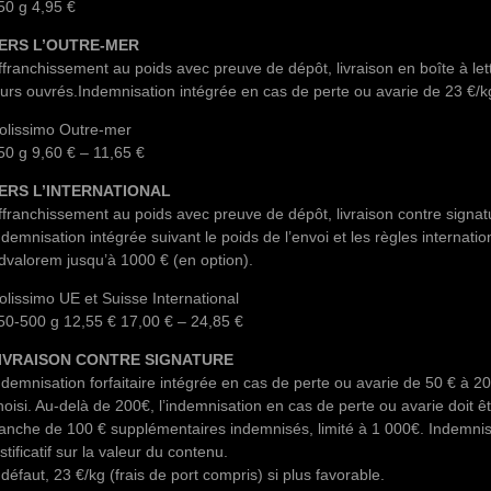
50 g 4,95 €
ERS L’OUTRE-MER
ffranchissement au poids avec preuve de dépôt, livraison en boîte à lettr
ours ouvrés.Indemnisation intégrée en cas de perte ou avarie de 23 €/kg
olissimo Outre-mer
50 g 9,60 € – 11,65 €
ERS L’INTERNATIONAL
ffranchissement au poids avec preuve de dépôt, livraison contre signatur
ndemnisation intégrée suivant le poids de l’envoi et les règles internatio
dvalorem jusqu’à 1000 € (en option).
olissimo UE et Suisse International
50-500 g 12,55 € 17,00 € – 24,85 €
IVRAISON CONTRE SIGNATURE
ndemnisation forfaitaire intégrée en cas de perte ou avarie de 50 € à 20
hoisi. Au-delà de 200€, l’indemnisation en cas de perte ou avarie doit êtr
ranche de 100 € supplémentaires indemnisés, limité à 1 000€. Indemnis
ustificatif sur la valeur du contenu.
 défaut, 23 €/kg (frais de port compris) si plus favorable.