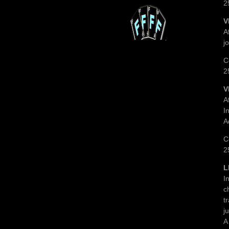
2
V
A
j
C
2
V
A
I
A
C
2
L
I
c
t
j
A