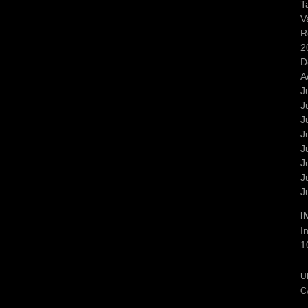
T
V
R
2
D
A
J
J
J
J
J
J
J
J
I
I
1
U
C