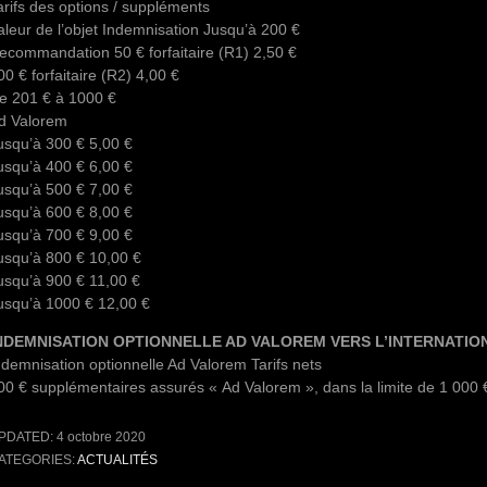
arifs des options / suppléments
aleur de l’objet Indemnisation Jusqu’à 200 €
ecommandation 50 € forfaitaire (R1) 2,50 €
00 € forfaitaire (R2) 4,00 €
e 201 € à 1000 €
d Valorem
usqu’à 300 € 5,00 €
usqu’à 400 € 6,00 €
usqu’à 500 € 7,00 €
usqu’à 600 € 8,00 €
usqu’à 700 € 9,00 €
usqu’à 800 € 10,00 €
usqu’à 900 € 11,00 €
usqu’à 1000 € 12,00 €
NDEMNISATION OPTIONNELLE AD VALOREM VERS L’INTERNATIO
ndemnisation optionnelle Ad Valorem Tarifs nets
00 € supplémentaires assurés « Ad Valorem », dans la limite de 1 000 
PDATED:
4 octobre 2020
ATEGORIES:
ACTUALITÉS