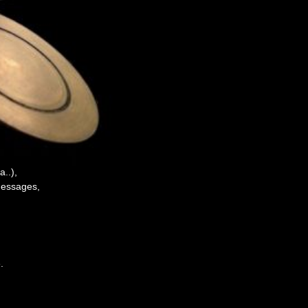
..),
messages,
.