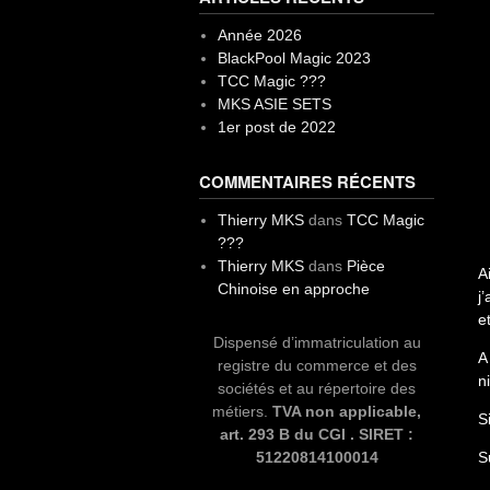
Année 2026
BlackPool Magic 2023
TCC Magic ???
MKS ASIE SETS
1er post de 2022
COMMENTAIRES RÉCENTS
Thierry MKS
dans
TCC Magic
???
Thierry MKS
dans
Pièce
A
Chinoise en approche
j
e
Dispensé d’immatriculation au
A
registre du commerce et des
n
sociétés et au répertoire des
métiers.
TVA non applicable,
S
art. 293 B du CGI . SIRET :
51220814100014
S